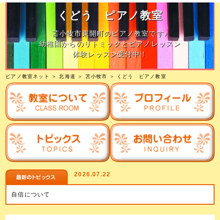
くどう ピアノ教室
苫小牧市東開町のピアノ教室です♪
幼稚園からのリトミックとピアノレッスン
体験レッスン受付中！
ピアノ教室ネット
＞
北海道
＞
苫小牧市
＞
くどう ピアノ教室
2026.07.22
自信について