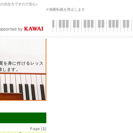
会
の先生方ですので安心♪
※無断転載を禁止します
質を身に付けるレッス
致します。
Page [
1
]