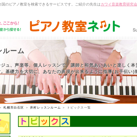
全国のピアノ教室を検索できるサービスです。ご紹介の先生は
カワイ音楽教育研究
ンルーム
ージュ、声楽等、個人レッスンで、講師と和気あいあいと楽しく本
。基礎力を大切に、あなたの表現が出来るように指導(お手伝い)
＞
札幌市白石区
＞
井村レッスンルーム
＞ トピックス一覧