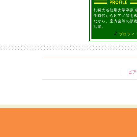
札幌大谷短期大学卒業 
生時代からピアノ等を
ながら、室内楽等の演
活躍。
プロフィ
ピア