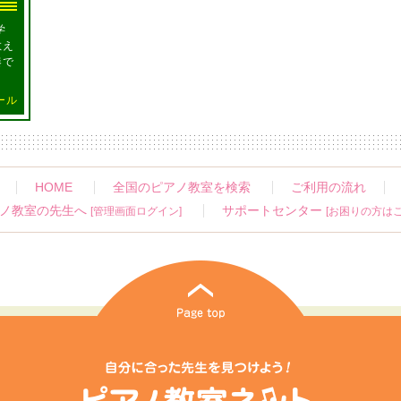
学
教え
奏で
ール
HOME
全国のピアノ教室を検索
ご利用の流れ
ノ教室の先生へ
サポートセンター
[管理画面ログイン]
[お困りの方はこ