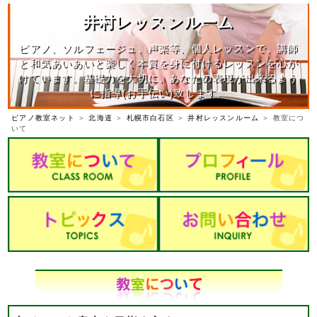
井村レッスンルーム
ピアノ、ソルフェージュ、声楽等、個人レッスンで、講師
と和気あいあいと楽しく本質を身に付けるレッスンを心が
けています。基礎力を大切に、あなたの表現が出来るよう
に指導(お手伝い)致します。
ピアノ教室ネット
＞
北海道
＞
札幌市白石区
＞
井村レッスンルーム
＞ 教室につ
いて