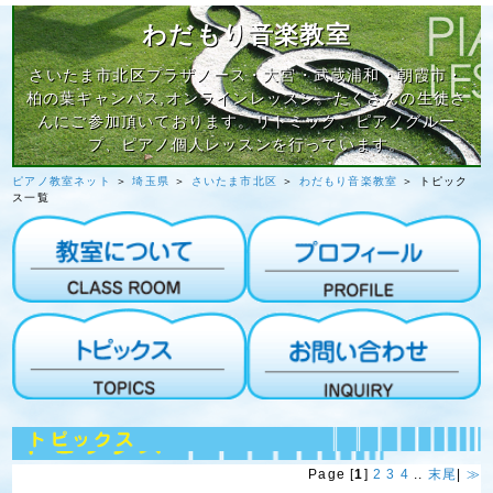
わだもり音楽教室
さいたま市北区プラザノース・大宮・武蔵浦和・朝霞市・
柏の葉キャンパス,オンラインレッスン。たくさんの生徒さ
んにご参加頂いております。リトミック、ピアノグルー
プ、ピアノ個人レッスンを行っています。
ピアノ教室ネット
＞
埼玉県
＞
さいたま市北区
＞
わだもり音楽教室
＞ トピック
ス一覧
Page [
1
]
2
3
4
..
末尾
|
≫