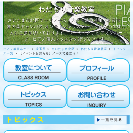
わだもり音楽教室
さいたま市北区プラザノース・大宮・武蔵浦和・朝霞市・
柏の葉キャンパス,オンラインレッスン。たくさんの生徒さ
んにご参加頂いております。リトミック、ピアノグルー
プ、ピアノ個人レッスンを行っています。
ピアノ教室ネット
＞
埼玉県
＞
さいたま市北区
＞
わだもり音楽教室
＞
トピック
ス一覧
＞ 【イベントお知らせ】ノースで遊ぼう！