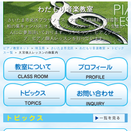
わだもり音楽教室
さいたま市北区プラザノース・大宮・武蔵浦和・朝霞市・
柏の葉キャンパス,オンラインレッスン。たくさんの生徒さ
んにご参加頂いております。リトミック、ピアノグルー
プ、ピアノ個人レッスンを行っています。
ピアノ教室ネット
＞
埼玉県
＞
さいたま市北区
＞
わだもり音楽教室
＞
トピック
ス一覧
＞ 大宮個人レッスンの御案内