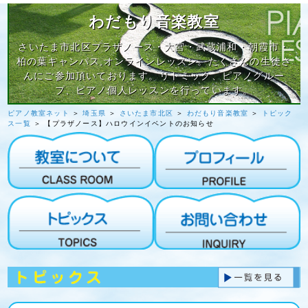
わだもり音楽教室
さいたま市北区プラザノース・大宮・武蔵浦和・朝霞市・
柏の葉キャンパス,オンラインレッスン。たくさんの生徒さ
んにご参加頂いております。リトミック、ピアノグルー
プ、ピアノ個人レッスンを行っています。
ピアノ教室ネット
＞
埼玉県
＞
さいたま市北区
＞
わだもり音楽教室
＞
トピック
ス一覧
＞ 【プラザノース】ハロウインイベントのお知らせ