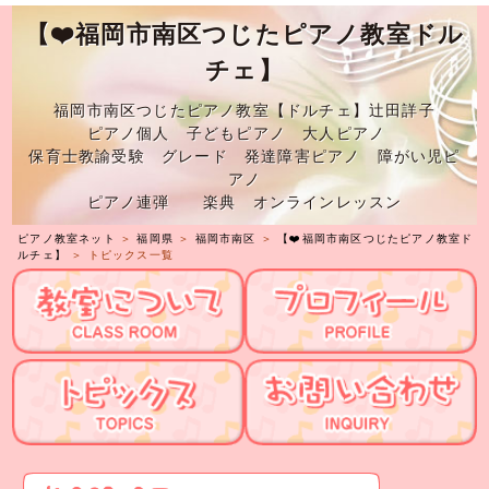
【❤️福岡市南区つじたピアノ教室ドル
チェ】
福岡市南区つじたピアノ教室【ドルチェ】辻田詳子
ピアノ個人 子どもピアノ 大人ピアノ
保育士教諭受験 グレード 発達障害ピアノ 障がい児ピ
アノ
ピアノ連弾 楽典 オンラインレッスン
ピアノ教室ネット
＞
福岡県
＞
福岡市南区
＞
【❤️福岡市南区つじたピアノ教室ド
ルチェ】
＞ トピックス一覧