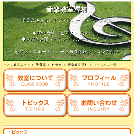
音楽教室澤村
千葉県佐倉市ピアノ・フルート・ハープ教室
◆JR佐倉駅（ピアノ・フルート）
◆京成佐倉駅（ピアノ・フルート・ハープ）
ピアノ・フルート・ハープ無料体験レッスン受付中
ピアノ教室ネット
＞
千葉県
＞
佐倉市
＞
音楽教室澤村
＞ トピックス一覧