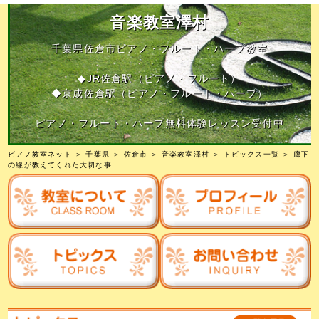
音楽教室澤村
千葉県佐倉市ピアノ・フルート・ハープ教室
◆JR佐倉駅（ピアノ・フルート）
◆京成佐倉駅（ピアノ・フルート・ハープ）
ピアノ・フルート・ハープ無料体験レッスン受付中
ピアノ教室ネット
＞
千葉県
＞
佐倉市
＞
音楽教室澤村
＞
トピックス一覧
＞ 廊下
の線が教えてくれた大切な事