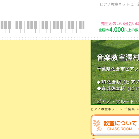
ピアノ教室ネットは、
音楽教室澤
千葉県佐倉市ピア
◆JR佐倉駅（ピア
◆京成佐倉駅（ピ
ピアノ・フルート
ピアノ教室ネット
＞
千葉県