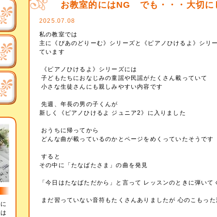
お教室的にはNG でも・・・大切に
2025.07.08
私の教室では
主に《ぴあのどりーむ》シリーズと《ピアノひけるよ》シリ
ています
《ピアノひけるよ》シリーズには
子どもたちにおなじみの童謡や民謡がたくさん載っていて
小さな生徒さんにも親しみやすい内容です
先週、年長の男の子くんが
新しく《ピアノひけるよ ジュニア2》に入りました
おうちに帰ってから
どんな曲が載っているのかとページをめくっていたそうです
すると
その中に「たなばたさま」の曲を発見
「今日はたなばただから」と言って レッスンのときに弾いて
まだ習っていない音符もたくさんありましたが 心のこもった
辞に
とは