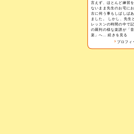
言えず、ほとんど練習
ないまま先生のお宅に
古に伺う事もしばしば
ました。 しかし、先生
レッスンの時間の中で
の羅列の様な楽譜が「
楽」へ...
続きを見る
プロフィ