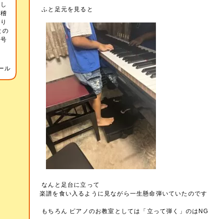
をし
ふと足元を見ると
お稽
あり
との
記号
音
ール
なんと足台に立って
楽譜を食い入るように見ながら一生懸命弾いていたのです
もちろん ピアノのお教室としては「立って弾く」のはNG