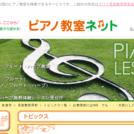
全国のピアノ教室を検索できるサービスです。ご紹介の先生は
カワイ音楽教育研究
村
ノ・フルート・ハープ教室
ノ・フルート）
アノ・フルート・ハープ）
・ハープ無料体験レッスン受付中
＞
佐倉市
＞
音楽教室澤村
＞
トピックス一覧
＞ お教室的にはNG でも・・・大切にし