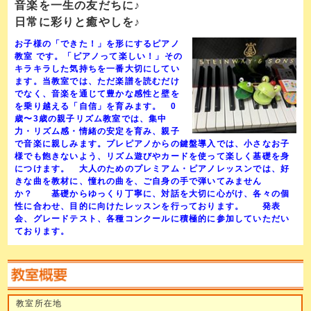
音楽を一生の友だちに♪
日常に彩りと癒やしを♪
お子様の「できた！」を形にするピアノ
教室 です。「ピアノって楽しい！」その
キラキラした気持ちを一番大切にしてい
ます。当教室では、ただ楽譜を読むだけ
でなく、音楽を通じて豊かな感性と壁を
を乗り越える「自信」を育みます。 0
歳〜3歳の親子リズム教室では、集中
力・リズム感・情緒の安定を育み、親子
で音楽に親しみます。プレピアノからの鍵盤導入では、小さなお子
様でも飽きないよう、リズム遊びやカードを使って楽しく基礎を身
につけます。 大人のためのプレミアム・ピアノレッスンでは、好
きな曲を教材に、憧れの曲を、ご自身の手で弾いてみません
か？ 基礎からゆっくり丁寧に、対話を大切に心がけ、各々の個
性に合わせ、目的に向けたレッスンを行っております。 発表
会、グレードテスト、各種コンクールに積極的に参加していただい
ております。
教室所在地