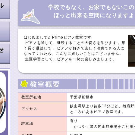
学校でもなく、お家でもないこの
ほっと出来る空間になりますよ
はじめまして♫ Primoピアノ教室です
ピアノを通して、継続することの大切さを学びます 。細
く長く継続して 、ピアノが好きで楽しく演奏できる人に
なってくれたら、こんなに嬉しいことはございません。
生涯学習として、ピアノを一緒に楽しみましょう。
教室所在地
千葉県船橋市
飯山満駅より徒歩12分ほど、雄鹿野
アクセス
ところにあるピアノ教室です。
有り
駐車場
「かつや」隣の芝山駐車場をご利用