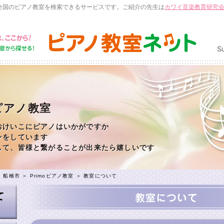
全国のピアノ教室を検索できるサービスです。ご紹介の先生は
カワイ音楽教育研究
oピアノ教室
おけいこにピアノはいかがですか
ンをしています
して、皆様と繋がることが出来たら嬉しいです
＞
船橋市
＞
Primoピアノ教室
＞ 教室について