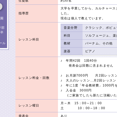
生徒数
約30名
大学を卒業してから、カルチャース
指導歴
した。
現在は個人で教えています。
稚園
ま
音楽分野
クラシック、ポピュ
学部
）卒
科目
ソルフェージュ、楽
レッスン科目
ール
教材
バーナム、その他
楽器
ピアノ
♪ 年間42回 1回40分
発表会は回数に含まれません
♪ お月謝7000円 月2回レッスン
レッスン料金・回数
♪ 大人のレッスン…月2回レッスン 
♪ 年に1度「年会教材費」1000
♪ 入会金 3000円
(ご家族でしたら新たに頂戴いた
月～木 15：00～21：00
レッスン曜日
土 10：00～18：00
発表会
あり