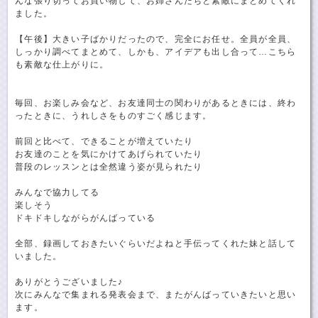
んな張り切ってお買い物して、お姉さんたちと素敵にまとめてくれ
ました。
【午後】大きい子ばかりだったので、完全にお任せ。全員が全員、
しっかり調べてまとめて、しかも、アイデアも出し合って…こちら
も素敵な仕上がりに。
毎回、お楽しみ会など、お友達同士の関わりがあるときには、終わ
ったときに、うれしさをものすごく感じます。
前回と比べて、できることが増えていたり
お友達のことを気にかけてあげられていたり
普段のレッスンとは全然違う姿が見られたり
みんなで協力してる
楽しそう
ドキドキしながらがんばっている
全部、録画しておきたいぐらいだよねと手伝ってくれた妹と話して
いました。
ありがとうございました♪
次にみんなで集まれる発表会まで、またがんばっていきたいと思い
ます。