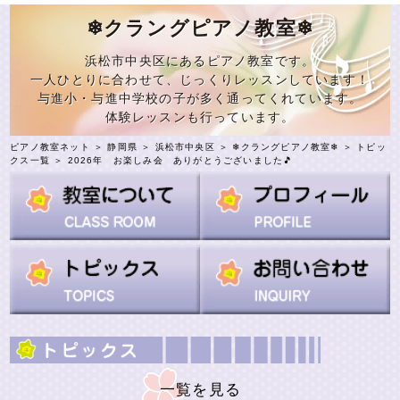
❄︎クラングピアノ教室❄︎
浜松市中央区にあるピアノ教室です。
一人ひとりに合わせて、じっくりレッスンしています！
与進小・与進中学校の子が多く通ってくれています。
体験レッスンも行っています。
ピアノ教室ネット
＞
静岡県
＞
浜松市中央区
＞
❄︎クラングピアノ教室❄︎
＞
トピッ
クス一覧
＞ 2026年 お楽しみ会 ありがとうございました🎵
一覧を見る