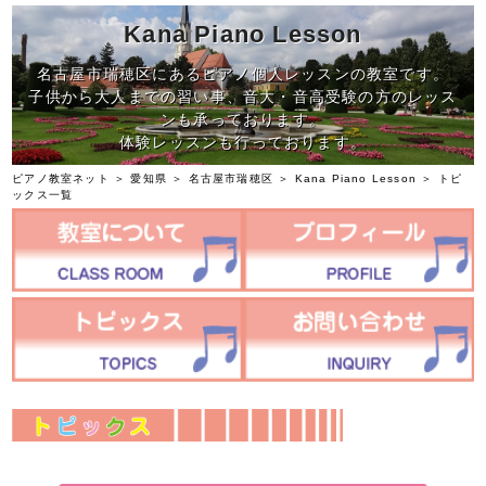
Kana Piano Lesson
名古屋市瑞穂区にあるピアノ個人レッスンの教室です。
子供から大人までの習い事、音大・音高受験の方のレッス
ンも承っております。
体験レッスンも行っております。
ピアノ教室ネット
＞
愛知県
＞
名古屋市瑞穂区
＞
Kana Piano Lesson
＞ トピ
ックス一覧