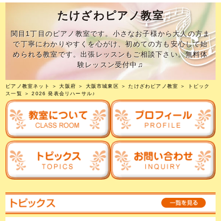
たけざわピアノ教室
関目1丁目のピアノ教室です。小さなお子様から大人の方ま
で丁寧にわかりやすくを心がけ、初めての方も安心して始
められる教室です。出張レッスンもご相談下さい。無料体
験レッスン受付中♫
ピアノ教室ネット
＞
大阪府
＞
大阪市城東区
＞
たけざわピアノ教室
＞
トピック
ス一覧
＞ 2026 発表会リハーサル♪