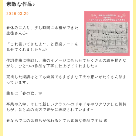
素敵な作品♪
2026.03.29
春休みに入り、少し時間に余裕ができた
生徒さん◡̈⭐︎
「これ書いてきたよ〜」と音楽ノートを
見せてくれました✎𓈒𓂂𓏸
作詞作曲に挑戦し、曲のイメージに合わせてたくさんの絵を描きな
がら、ひとつの作品を丁寧に仕上げてくれました♫
完成した楽譜はとても綺麗でさまざまな工夫や想いがたくさん詰ま
っています。
曲名は「春の歌」🌸
卒業や入学、そして新しいクラスへのドキドキやワクワクした気持
ちが、音と絵の両方で豊かに表現されています✧
春ならではの気持ちが伝わるとても素敵な作品ですね ꕤ