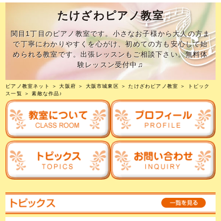
たけざわピアノ教室
関目1丁目のピアノ教室です。小さなお子様から大人の方ま
で丁寧にわかりやすくを心がけ、初めての方も安心して始
められる教室です。出張レッスンもご相談下さい。無料体
験レッスン受付中♫
ピアノ教室ネット
＞
大阪府
＞
大阪市城東区
＞
たけざわピアノ教室
＞
トピック
ス一覧
＞ 素敵な作品♪