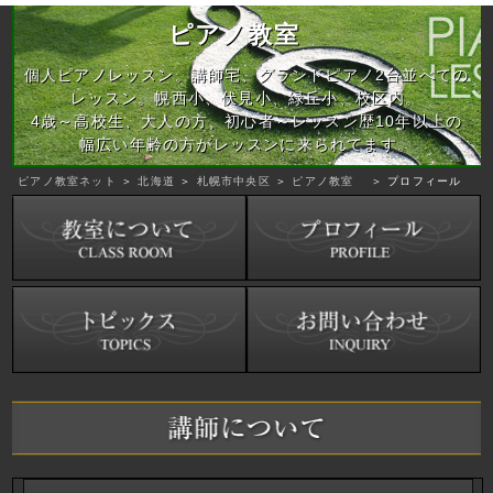
ピアノ教室
個人ピアノレッスン。講師宅、グランドピアノ2台並べての
レッスン。幌西小、伏見小、緑丘小、校区内。
4歳～高校生、大人の方、初心者～レッスン歴10年以上の
幅広い年齢の方がレッスンに来られてます。
ピアノ教室ネット
＞
北海道
＞
札幌市中央区
＞
ピアノ教室
＞ プロフィール