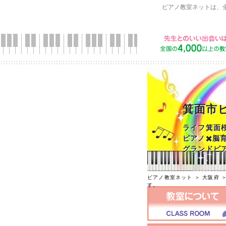
ピアノ教室ネットは、
箕面市
ライフ箕面
ピアノ✖️脳
グランドピア
ピアノ教室ネット
＞
大阪府
す。