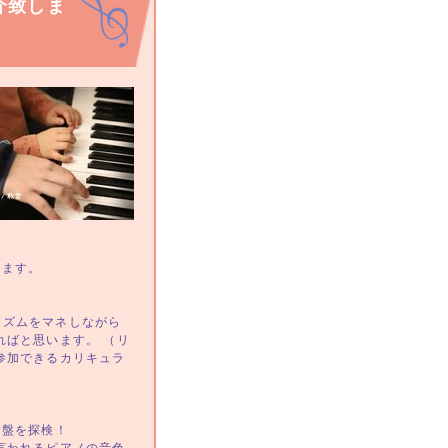
介致しま
ります。
リズムをマネしながら
ればと思います。 （リ
参加できるカリキュラ
鍵盤を探検！