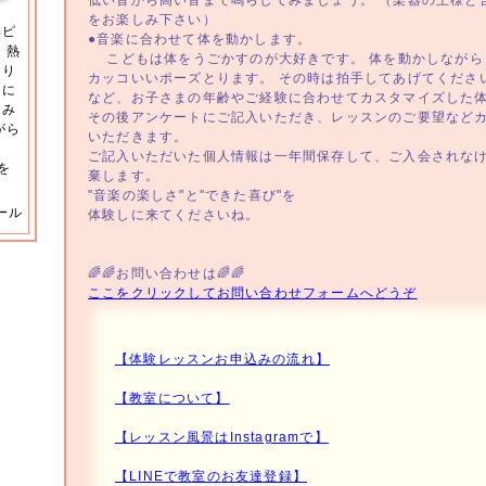
低い音から高い音まで鳴らしてみましょう。 （楽器の王様と
をお楽しみ下さい）
部ピ
●音楽に合わせて体を動かします。
、熱
こどもは体をうごかすのが大好きです。 体を動かしながら
あり
カッコいいポーズとります。 その時は拍手してあげてくださ
きに
など、お子さまの年齢やご経験に合わせてカスタマイズした
進み
その後アンケートにご記入いただき、レッスンのご要望など
がら
いただきます。
る
ご記入いただいた個人情報は一年間保存して、ご入会されな
を
棄します。
"音楽の楽しさ"と"できた喜び"を
ール
体験しに来てくださいね。
🌈🌈お問い合わせは🌈🌈
ここをクリックしてお問い合わせフォームへどうぞ
【体験レッスンお申込みの流れ】
【教室について】
【レッスン風景はInstagramで】
【LINEで教室のお友達登録】