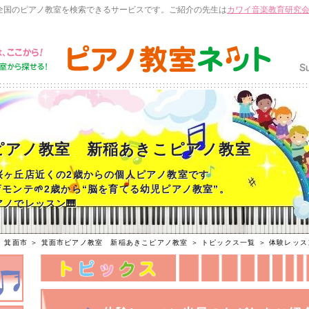
全国のピアノ教室を検索できるサービスです。ご紹介の先生は
カワイ音楽教育研究
ピアノ教室 新稲あきこピアノ教室
桜ヶ丘店近くの2歳からの個人ピアノ教室です
育モンテ🌱2歳から“脳を育てる幼児ピアノ教室”。
ノでレッスン🎹
＞
箕面市
＞
箕面市ピアノ教室 新稲あきこピアノ教室
＞
トピックス一覧
＞ 体験レッス