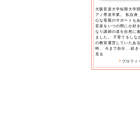
大阪音楽大学短期大学
アノ専攻卒業。 私自身
心な母親のサポートも
音楽をいつの間にか好
なり講師の道を自然に
ました。 子育てをしな
の教室運営していたあ
時、 今まで自分...
続き
見る
プロフィ