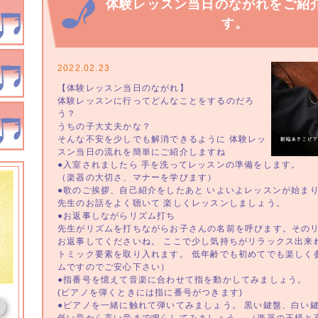
体験レッスン当日のながれをご紹
す。
2022.02.23
【体験レッスン当日のながれ】
体験レッスンに行ってどんなことをするのだろ
う？
うちの子大丈夫かな？
そんな不安を少しでも解消できるように 体験レッ
スン当日の流れを簡単にご紹介しますね
●入室されましたら 手を洗ってレッスンの準備をします。
（楽器の大切さ、マナーを学びます）
●歌のご挨拶、自己紹介をしたあと いよいよレッスンが始ま
先生のお話をよく聴いて 楽しくレッスンしましょう。
●お返事しながらリズム打ち
先生がリズムを打ちながらお子さんの名前を呼びます。その
お返事してくださいね。 ここで少し気持ちがリラックス出来
トミック要素を取り入れます。 低年齢でも初めてでも楽しく
ムですのでご安心下さい）
●指番号を憶えて音楽に合わせて指を動かしてみましょう。
(ピアノを弾くときには指に番号がつきます)
●ピアノを一緒に触れて弾いてみましょう。 黒い鍵盤、白い