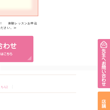
！
体験レッスンお申込
ください。
≫
ちら]