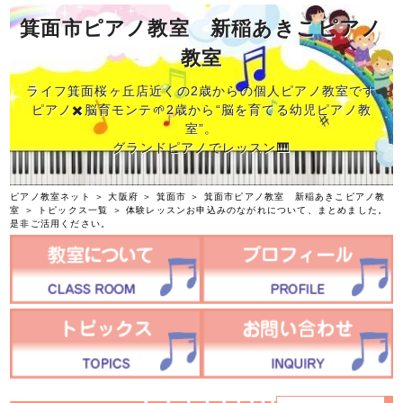
箕面市ピアノ教室 新稲あきこピアノ
教室
ライフ箕面桜ヶ丘店近くの2歳からの個人ピアノ教室です
ピアノ✖️脳育モンテ🌱2歳から“脳を育てる幼児ピアノ教
室”。
グランドピアノでレッスン🎹
ピアノ教室ネット
＞
大阪府
＞
箕面市
＞
箕面市ピアノ教室 新稲あきこピアノ教
室
＞
トピックス一覧
＞ 体験レッスンお申込みのながれについて、まとめました。
是非ご活用ください。