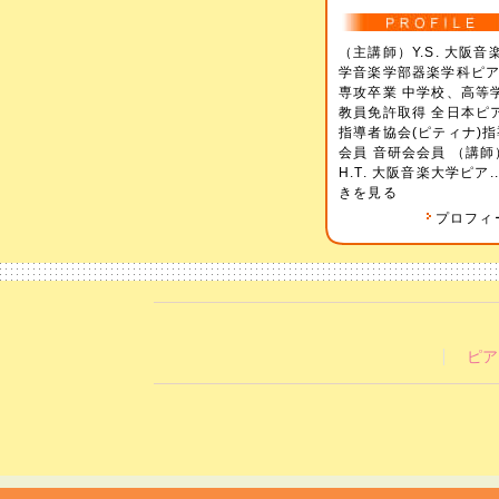
（主講師）Y.S. 大阪音
学音楽学部器楽学科ピ
専攻卒業 中学校、高等
教員免許取得 全日本ピ
指導者協会(ピティナ)指
会員 音研会会員 （講師
H.T. 大阪音楽大学ピア..
きを見る
プロフィ
ピア