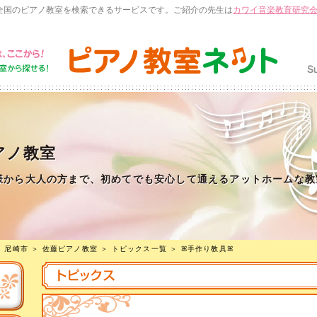
全国のピアノ教室を検索できるサービスです。ご紹介の先生は
カワイ音楽教育研究
アノ教室
様から大人の方まで、初めてでも安心して通えるアットホームな教
＞
尼崎市
＞
佐藤ピアノ教室
＞
トピックス一覧
＞ ꕤ手作り教具ꕤ