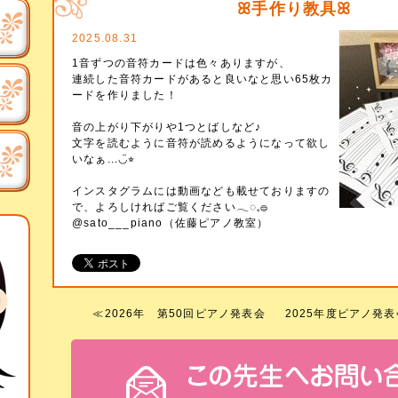
ꕤ手作り教具ꕤ
2025.08.31
1音ずつの音符カードは色々ありますが、
連続した音符カードがあると良いなと思い65枚カ
ードを作りました！
音の上がり下がりや1つとばしなど♪
文字を読むように音符が読めるようになって欲し
いなぁ...◡̈⭐︎
インスタグラムには動画なども載せておりますの
で、よろしければご覧ください𓂃◌𓈒𓐍
@sato___piano（佐藤ピアノ教室）
≪
2026年 第50回ピアノ発表会
2025年度ピアノ発