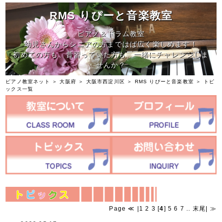
RMS りぴーと音楽教室
ピアノ＆ドラム教室
幼児さんからシニアの方まではば広く楽しめます！
初めての方も、昔習っていた方も、一緒にチャレンジしま
せんか？
ピアノ教室ネット
＞
大阪府
＞
大阪市西淀川区
＞
RMS りぴーと音楽教室
＞ トピ
ックス一覧
Page
≪
|
1
2
3
[
4
]
5
6
7
..
末尾
|
≫