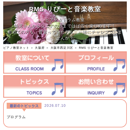
RMS りぴーと音楽教室
ピアノ＆ドラム教室
幼児さんからシニアの方まではば広く楽しめます！
初めての方も、昔習っていた方も、一緒にチャレンジしま
せんか？
ピアノ教室ネット
＞
大阪府
＞
大阪市西淀川区
＞
RMS りぴーと音楽教室
2026.07.10
プログラム