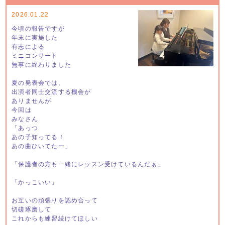
2026.01.22
今頃の報告ですが
年末に実施した
有志による
ミニコンサート
無事に終わりました
夏の発表会では、
出演者同士交流する機会が
ありませんが
今回は
みなさん
「あっつ
あの子知ってる！
あの曲ひいてたー」
「保護者の方も一緒にレッスン受けているんだぁ」
「かっこいい」
お互いの頑張りを認め合って
切磋琢磨して
これからも練習続けてほしい