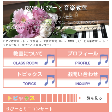
RMS りぴーと音楽教室
ピアノ＆ドラム教室
幼児さんからシニアの方まではば広く楽しめます！
初めての方も、昔習っていた方も、一緒にチャレンジしま
せんか？
ピアノ教室ネット
＞
大阪府
＞
大阪市西淀川区
＞
RMS りぴーと音楽教室
＞
トピ
ックス一覧
＞ りぴーとミニコンサート
一覧を見る
りぴーとミニコンサート