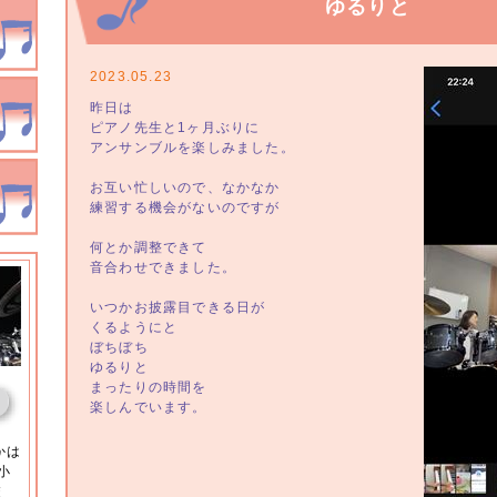
ゆるりと
2023.05.23
昨日は
ピアノ先生と1ヶ月ぶりに
アンサンブルを楽しみました。
お互い忙しいので、なかなか
練習する機会がないのですが
何とか調整できて
音合わせできました。
いつかお披露目できる日が
くるようにと
ぼちぼち
ゆるりと
まったりの時間を
楽しんでいます。
かは
小
校