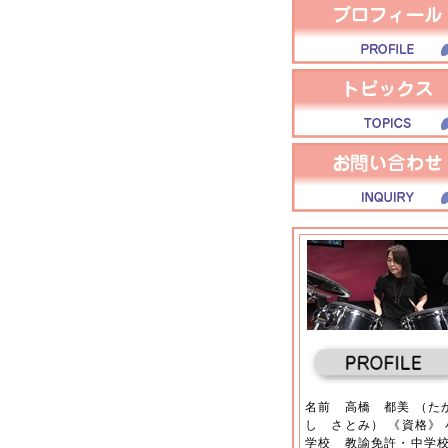
名前 高橋 都美 （た
し さとみ） 《資格》 
学校 教諭免許・中学