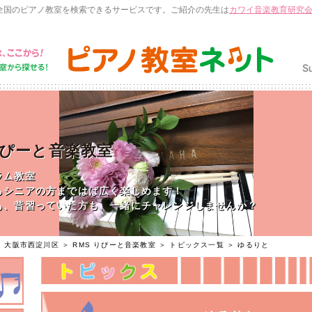
全国のピアノ教室を検索できるサービスです。ご紹介の先生は
カワイ音楽教育研究
りぴーと音楽教室
ラム教室
らシニアの方まではば広く楽しめます！
も、昔習っていた方も、一緒にチャレンジしませんか？
＞
大阪市西淀川区
＞
RMS りぴーと音楽教室
＞
トピックス一覧
＞ ゆるりと