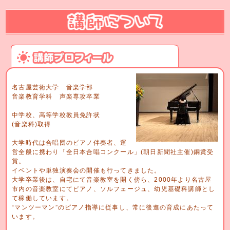
名古屋芸術大学 音楽学部
音楽教育学科 声楽専攻卒業
中学校、高等学校教員免許状
(音楽科)取得
大学時代は合唱団のピアノ伴奏者、運
営全般に携わり「全日本合唱コンクール」(朝日新聞社主催)銅賞受
賞。
イベントや単独演奏会の開催も行ってきました。
大学卒業後は、自宅にて音楽教室を開く傍ら、2000年より名古屋
市内の音楽教室にてピアノ、ソルフェージュ、幼児基礎科講師とし
て稼働しています。
“マンツーマン”のピアノ指導に従事し、常に後進の育成にあたって
います。