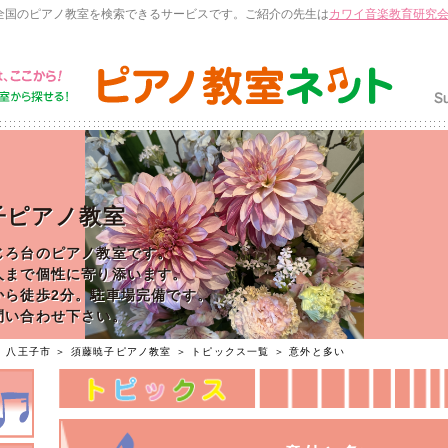
全国のピアノ教室を検索できるサービスです。ご紹介の先生は
カワイ音楽教育研究
子ピアノ教室
じろ台のピアノ教室です。
人まで個性に寄り添います。
から徒歩2分。駐車場完備です。
問い合わせ下さい。
＞
八王子市
＞
須藤暁子ピアノ教室
＞
トピックス一覧
＞ 意外と多い