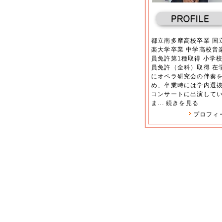
都立南多摩高校卒業 国
楽大学卒業 中学高校音
員免許第1種取得 小学
員免許（全科）取得 在
にオペラ研究会の伴奏
め、卒業時には学内選
コンサートに出演して
ま...
続きを見る
プロフィ