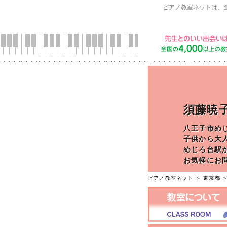
ピアノ教室ネットは、
須藤暁
八王子市め
子供から大
めじろ台駅
お気軽にお
ピアノ教室ネット
＞
東京都