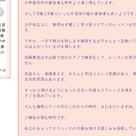
小学低学年の参加者も昨年より凄く増えています。
そしてD級とE級といった中高生の級の参加者も多いようです
少子化な上に、無理せず優しく寄り添うピアノのレッスンが
立音
す。
楽教
校教
ですが、一方で努力を惜しまず練習するお子さんも一定数い
学中
ルは上がっているのを感じます。
を務
抜の
須藤教室は今は家で生のピアノで練習をして、レッスンを受
い
せん。
ール
生徒さん、保護者さま、きちんと学ぼうという意識があり、
る目的意識もあります。
すっかり弾けるようになった大きい方達もクラシックを弾き
アノを高めています。
そんな趣味ピアノの方がこれからの時代、まだまだいますね
二極化が進む時代です。
向上心をもってクラシックの大曲を弾ける楽しみを謳歌して