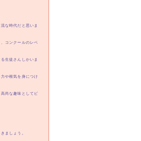
。
主流な時代だと思いま
て、コンクールのレベ
ける生徒さんしかいま
努力や根気を身につけ
、高尚な趣味としてピ
。
いきましょう。