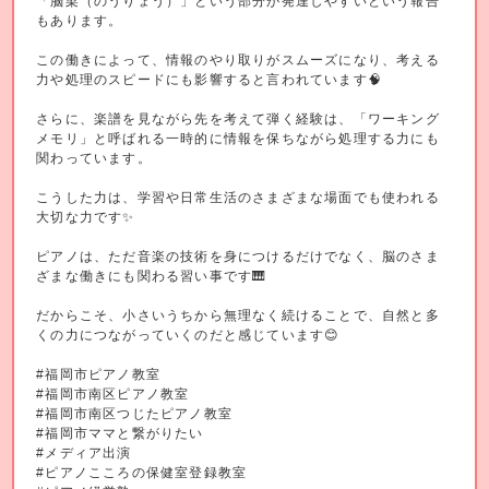
「脳梁（のうりょう）」という部分が発達しやすいという報告
もあります。
この働きによって、情報のやり取りがスムーズになり、考える
力や処理のスピードにも影響すると言われています🧠
さらに、楽譜を見ながら先を考えて弾く経験は、「ワーキング
メモリ」と呼ばれる一時的に情報を保ちながら処理する力にも
関わっています。
こうした力は、学習や日常生活のさまざまな場面でも使われる
大切な力です✨
ピアノは、ただ音楽の技術を身につけるだけでなく、脳のさま
ざまな働きにも関わる習い事です🎹
だからこそ、小さいうちから無理なく続けることで、自然と多
くの力につながっていくのだと感じています😊
#福岡市ピアノ教室
#福岡市南区ピアノ教室
#福岡市南区つじたピアノ教室
#福岡市ママと繋がりたい
#メディア出演
#ピアノこころの保健室登録教室