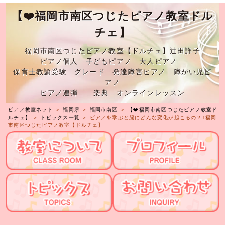
【❤️福岡市南区つじたピアノ教室ドル
チェ】
福岡市南区つじたピアノ教室【ドルチェ】辻田詳子
ピアノ個人 子どもピアノ 大人ピアノ
保育士教諭受験 グレード 発達障害ピアノ 障がい児ピ
アノ
ピアノ連弾 楽典 オンラインレッスン
ピアノ教室ネット
＞
福岡県
＞
福岡市南区
＞
【❤️福岡市南区つじたピアノ教室ド
ルチェ】
＞
トピックス一覧
＞ ピアノを学ぶと脳にどんな変化が起こるの？♪福岡
市南区つじたピアノ教室【ドルチェ】