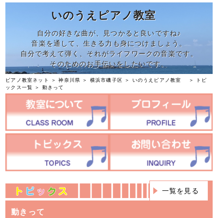
いのうえピアノ教室
自分の好きな曲が、見つかると良いですね♪
音楽を通して、生きる力も身につけましょう。
自分で考えて弾く、それがライフワークの音楽です。
そのためのお手伝いをしたいです。
ピアノ教室ネット
＞
神奈川県
＞
横浜市磯子区
＞
いのうえピアノ教室
＞
トピ
ックス一覧
＞ 動きって
一覧を見る
動きって