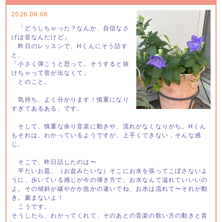
2026.06.06
「どうしちゃった？なんか、自信なさ
げは音なんだけど」
昨日のレッスンで、Hくんにそう話す
と、
「小さく弾こうと思って。そうすると抜
けちゃって音が出なくて」
とのこと。
気持ち、よく分かります！慎重になり
すぎてあるある、です。
そして、慎重な余り音楽に動きや、流れがなくなりがち。Hくん
もそれは、わかっているようですが、上手くできない，そんな感
じ。
そこで、昨日話したのは〜
平たいお皿、（お盆みたいな）そこにお水を張ってこぼさないよ
うに、歩いている感じが今の弾き方で、お水なんて溢れていいいの
よ。その傾斜が緩やかか急かの違いでね、お水は流れて〜それが動
き。澱まないよ！
こうです。
そうしたら、わかってくれて、そのあとの音楽の歌い方の動きと音