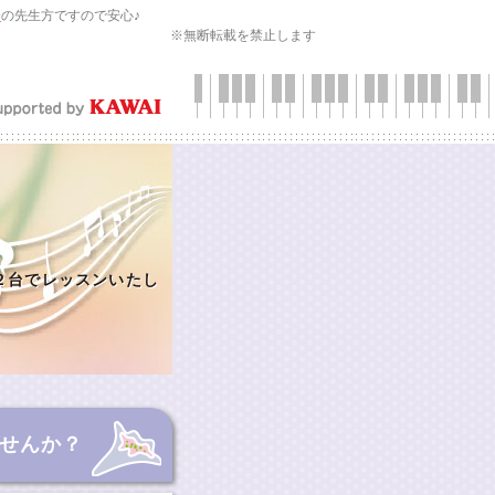
会
の先生方ですので安心♪
※無断転載を禁止します
２台でレッスンいたし
せんか？