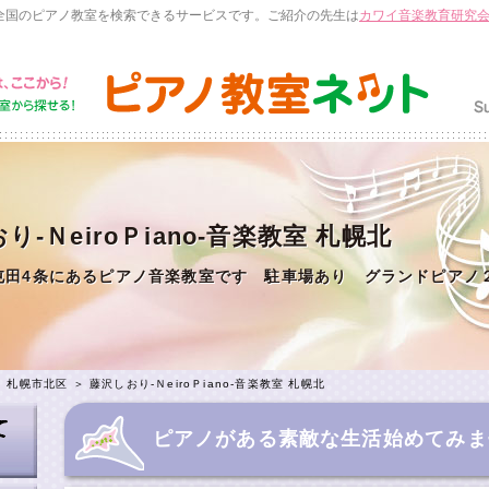
全国のピアノ教室を検索できるサービスです。ご紹介の先生は
カワイ音楽教育研究
り-ＮeiroＰiano-音楽教室 札幌北
屯田4条にあるピアノ音楽教室です 駐車場あり グランドピアノ
ます
＞
札幌市北区
＞
藤沢しおり-ＮeiroＰiano-音楽教室 札幌北
ピアノがある素敵な生活始めてみま