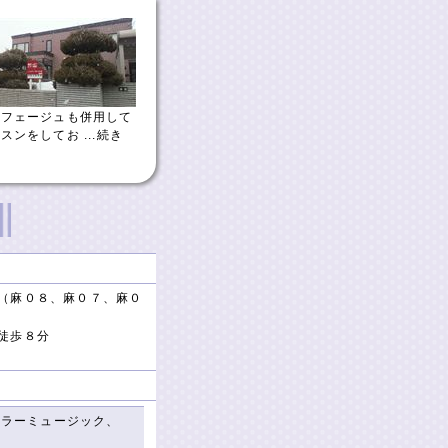
ルフェージュも併用して
ッスンをしてお
...続き
（麻０８、麻０７、麻０
徒歩８分
ュラーミュージック、