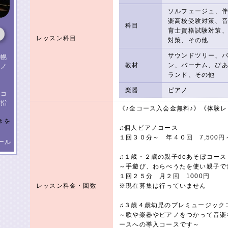
ソルフェージュ、
楽高校受験対策、
科目
育士資格試験対策
レッスン科目
対策、その他
サウンドツリー、
札幌
教材
ン、バーナム、ぴ
アノ
ランド、その他
楽器
ピアノ
楽コ
秀指
《♪全コース入会金無料♪》《体験レ
きを
♫個人ピアノコース
１回３０分～ 年４０回 7,500円
ール
♫１歳・２歳の親子deあそぼコー
～手遊び、わらべうたを使い親子で
１回２５分 月２回 1000円
レッスン料金・回数
※現在募集は行っていません
♫３歳４歳幼児のプレミュージック
～歌や楽器やピアノをつかって音楽
ースへの導入コースです～