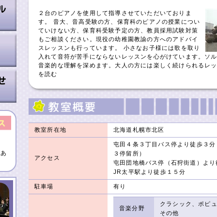
２台のピアノを使用して指導させていただいておりま
す。 音大、音高受験の方、保育科のピアノの授業につい
ていけない方、保育科受験予定の方、教員採用試験対策
もご相談ください。現役の幼稚園教諭の方へのアドバイ
スレッスンも行っています。 小さなお子様には歌を取り
入れて音符が苦手にならないレッスンを心がけています。ソ
音楽的な理解を深めます。大人の方には楽しく続けられるレ
を読む
教室所在地
北海道札幌市北区
屯田４条３丁目バス停より徒歩３分
があ
３停留所）
アクセス
屯田団地橋バス停（石狩街道）より
JR太平駅より徒歩１５分
駐車場
有り
クラシック、ポピ
音楽分野
その他