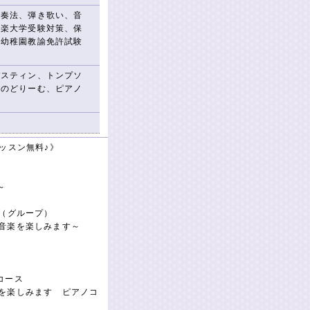
伴奏法、弾き歌い、音
音楽大学受験対策、保
、幼稚園教諭免許試験
バスティン、トンプソ
あのどりーむ、ピアノ
ッスン無料♪》
～
ス（グループ）
音楽を楽しみます～
コース
を楽しみます ピアノコ