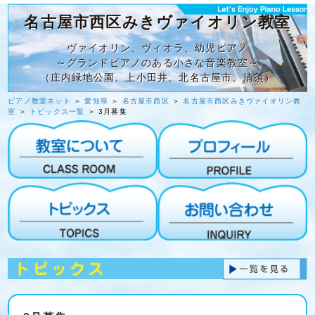
名古屋市西区みきヴァイオリン教室
ヴァイオリン、ヴィオラ、幼児ピアノ
～グランドピアノのある小さな音楽教室～
（庄内緑地公園、上小田井、北名古屋市、清須）
ピアノ教室ネット
＞
愛知県
＞
名古屋市西区
＞
名古屋市西区みきヴァイオリン教
室
＞
トピックス一覧
＞ 3月募集