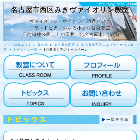
名古屋市西区みきヴァイオリン教室
ヴァイオリン、ヴィオラ、幼児ピアノ
～グランドピアノのある小さな音楽教室～
（庄内緑地公園、上小田井、北名古屋市、清須）
ピアノ教室ネット
＞
愛知県
＞
名古屋市西区
＞
名古屋市西区みきヴァイオリン教
室
＞
トピックス一覧
＞ 3月募集と春のキャンペーン