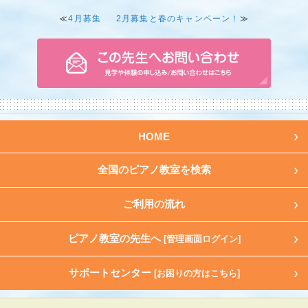
≪
4月募集
2月募集と春のキャンペーン！
≫
HOME
全国のピアノ教室を検索
ご利用の流れ
ピアノ教室の先生へ
[管理画面ログイン]
サポートセンター
[お困りの方はこちら]