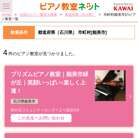
HOME
>
全国のピアノ教室を検索
>
都道府県［石川県］
>
市町村[能美市]のピア
ノ教室一覧
検索条件
都道府県［石川県］ 市町村[能美市]
4
件のピアノ教室が見つかりました。
プリズムピアノ教室｜能美市緑
が丘｜笑顔いっぱい♪楽しく上
達！
石川県能美市
緑が丘コミュニティセンターより徒歩2分
この先生へお問い合わせ