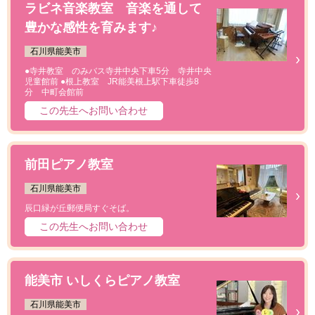
ラビネ音楽教室 音楽を通して
豊かな感性を育みます♪
石川県能美市
●寺井教室 のみバス寺井中央下車5分 寺井中央
児童館前 ●根上教室 JR能美根上駅下車徒歩8
分 中町会館前
この先生へお問い合わせ
前田ピアノ教室
石川県能美市
辰口緑が丘郵便局すぐそば。
この先生へお問い合わせ
能美市 いしくらピアノ教室
石川県能美市