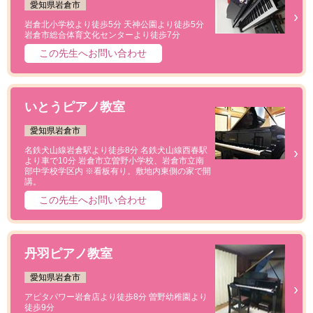
愛知県岩倉市
岩倉北小学校より徒歩5分 天神公園より徒歩5分
岩倉市総合体育文化センターより徒歩7分
この先生へお問い合わせ
いとうピアノ教室
愛知県岩倉市
名鉄犬山線岩倉駅より徒歩8分 名鉄犬山線西春駅
より車で10分 岩倉市立曽野小学校、岩倉市立南
部中学校学区内 ※看板有り。敷地内東側の家で開
講。
この先生へお問い合わせ
丹羽ピアノ教室
愛知県岩倉市
アピタパワー岩倉店より徒歩8分 曽野幼稚園より
徒歩9分