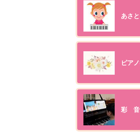
あさと
ピアノ
彩 音