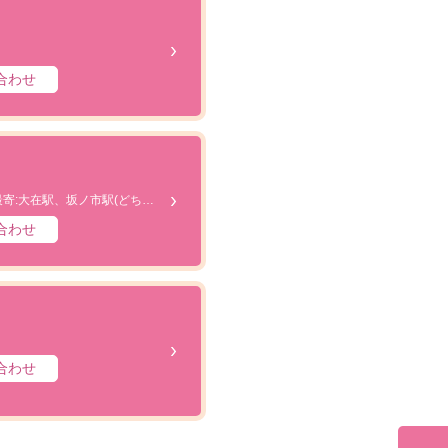
合わせ
丹生公民館より徒歩5分 最寄:大在駅、坂ノ市駅(どちらも駅から車にて10分程)
合わせ
合わせ