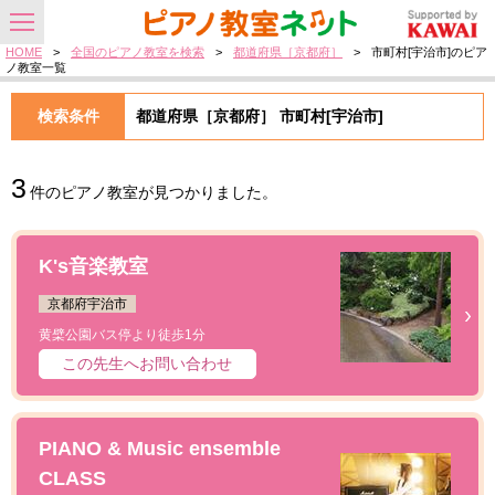
HOME
>
全国のピアノ教室を検索
>
都道府県［京都府］
>
市町村[宇治市]のピア
ノ教室一覧
検索条件
都道府県［京都府］ 市町村[宇治市]
3
件のピアノ教室が見つかりました。
K's音楽教室
京都府宇治市
黄檗公園バス停より徒歩1分
この先生へお問い合わせ
PIANO & Music ensemble
CLASS