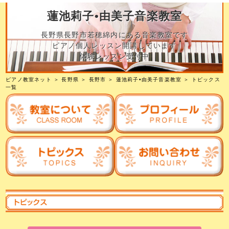
蓮池莉子•由美子音楽教室
長野県長野市若穂綿内にある音楽教室です
ピアノ個人レッスン開講しています
体験レッスン受付中
ピアノ教室ネット
＞
長野県
＞
長野市
＞
蓮池莉子•由美子音楽教室
＞ トピックス
一覧