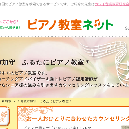
全国のピアノ教室を検索できるサービスです。ご紹介の先生は
カワイ音楽教育研究
市加守 ふるたにピアノ教室＊
駅すぐのピアノ教室です。
コーチングアドバイザー＆脳トレピアノ認定講師が
からシニア様の強みを引き出すカウンセリングレッスンをしていま
＞
葛城市
＞
＊葛城市加守 ふるたにピアノ教室＊
お一人おひとりに合わせたカウンセリン
ピアノに限らず「わかる」と楽しいもの。