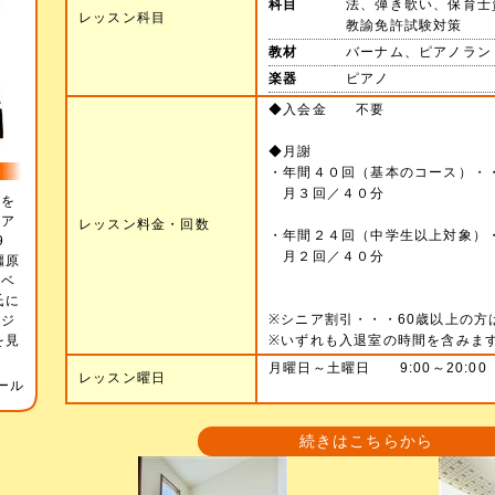
科目
法、弾き歌い、保育士
レッスン科目
教諭免許試験対策
教材
バーナム、ピアノラン
楽器
ピアノ
◆入会金 不要
◆月謝
・年間４０回（基本のコース）・・・
月３回／４０分
師を
ピア
レッスン料金・回数
・年間２４回（中学生以上対象）・・
9
月２回／４０分
橿原
ドベ
氏に
※シニア割引・・・60歳以上の方は
リジ
を見
※いずれも入退室の時間を含みま
月曜日～土曜日 9:00～20:00
レッスン曜日
ール
続きはこちらから