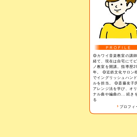
🟡カワイ音楽教室の講
経て、現在は自宅にて
ノ教室を開講。指導歴2
年。 🟡近鉄文化サロン
でイングリッシュハン
ルを担当。 🟡斎藤友子
アレンジ法を学び、オ
ナル曲や編曲の...
続き
る
プロフィ