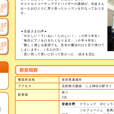
チャイルドコーチングアドバイザーの講師が、生徒さん
お一人おひとりに寄り添ったレッスンを行なっておりま
す。
🔸生徒さまの声🔸
「やさしい！ていねい！たのしい！」（小学２年生）
「毎日ピアノをひきたくなります」（小学４年生）
「難しく感じる楽譜でも、先生の魔法のひと言で弾けて
しまいます♪」（大人の方）
「思い切って習いに行って良かった
...続きを読む
教室所在地
奈良県葛城市
アクセス
近鉄南大阪線 二上神社口駅すぐ
有り
駐車場
2台
音楽分野
クラシック、ポピュラ
ソルフェージュ、楽典