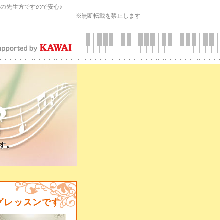
会
の先生方ですので安心♪
※無断転載を禁止します
す。
グレッスンです