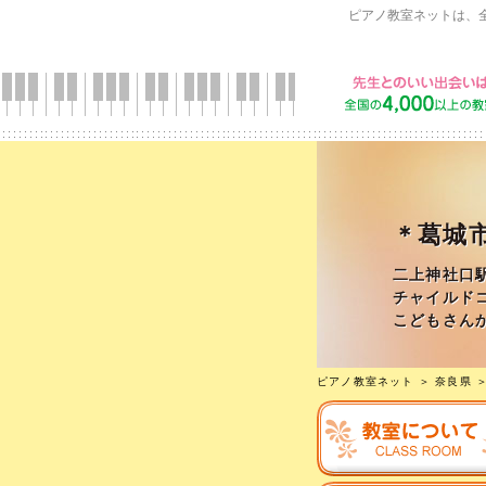
ピアノ教室ネットは、
＊葛城
二上神社口
チャイルド
こどもさん
ピアノ教室ネット
＞
奈良県