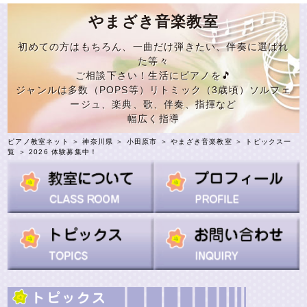
やまざき音楽教室
初めての方はもちろん、一曲だけ弾きたい、伴奏に選ばれ
た等々
ご相談下さい！生活にピアノを🎵
ジャンルは多数（POPS等）リトミック（3歳頃）ソルフェ
ージュ、楽典、歌、伴奏、指揮など
幅広く指導
ピアノ教室ネット
＞
神奈川県
＞
小田原市
＞
やまざき音楽教室
＞
トピックス一
覧
＞ 2026 体験募集中！