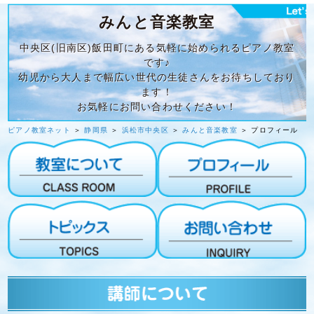
みんと音楽教室
中央区(旧南区)飯田町にある気軽に始められるピアノ教室
です♪
幼児から大人まで幅広い世代の生徒さんをお待ちしており
ます！
お気軽にお問い合わせください！
ピアノ教室ネット
＞
静岡県
＞
浜松市中央区
＞
みんと音楽教室
＞ プロフィール