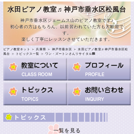
水田ピアノ教室♬神戸市垂水区松風台
神戸市垂水区ジェームス山のピアノ教室です♪
初心者の方はもちろん、以前習われていた方も大歓迎で
す。
楽しく丁寧にレッスンさせていただきます。
ピアノ教室ネット
＞
兵庫県
＞
神戸市垂水区
＞
水田ピアノ教室♬神戸市垂水区松
風台
＞
トピックス一覧
＞ ワン・ズートンさんリサイタル🎹
一覧を見る