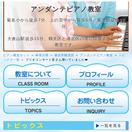
アンダンテピアノ教室
菊名小から徒歩7分、上の宮中から徒歩5分、菊名駅徒歩12
分、
大倉山駅徒歩15分、鶴見区と港北区の境に位置するピアノ
教室です。
ピアノ教室ネット
＞
神奈川県
＞
横浜市鶴見区
＞
アンダンテピアノ教室
＞
トピ
ックス一覧
＞ ブリオコンサート皆さん輝いていました👑