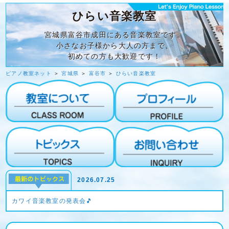
ひらい音楽教室
宮城県富谷市成田にある音楽教室です。
小さなお子様から大人の方まで、
初めての方も大歓迎です！
ピアノ教室ネット
＞
宮城県
＞
富谷市
＞
ひらい音楽教室
2026.07.25
カワイ音楽教室の発表会🎵