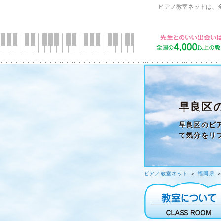
ピアノ教室ネットは、
早良区
早良区のピ
て気分をリ
ピアノ教室ネット
＞
福岡県