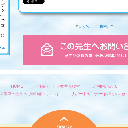
ピア
ープ
ンを
ルー
人で
教室
≪
自分で。
集中。
≫
ノ、
き語
ール
HOME
全国のピアノ教室を検索
ご利用の流れ
ノ教室の先生へ
サポートセンター
[管理画面ログイン]
[お困りの方はこ