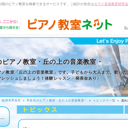
全国のピアノ教室を検索できるサービスです。ご紹介の先生は
カワイ音楽教育研究
のピアノ教室・丘の上の音楽教室・
アノ教室「丘の上の音楽教室」です。子どもから大人まで、歌った
フレッシュしましょう！体験レッスン・発表会あり♪
＞
福岡市早良区
＞
早良区のピアノ教室・丘の上の音楽教室・
＞
トピックス一覧
＞ 流れ