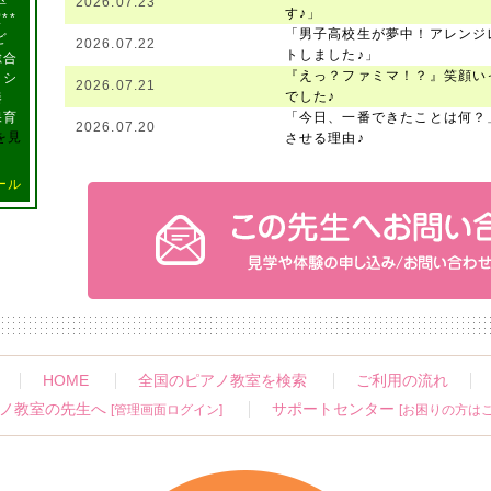
2026.07.23
す♪」
**
「男子高校生が夢中！アレンジ
ど
2026.07.22
トしました♪」
総合
『えっ？ファミマ！？』笑顔い
ラシ
2026.07.21
でした♪
奏
保育
「今日、一番できたことは何？
2026.07.20
を見
させる理由♪
ール
HOME
全国のピアノ教室を検索
ご利用の流れ
ノ教室の先生へ
サポートセンター
[管理画面ログイン]
[お困りの方はこ