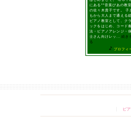
にある**音葉ぴあの教室
の佐々木貴子です。 子
もから大人まで通える
ピアノ教室として、ク
ックをはじめ、コード
法・ピアノアレンジ・
士さん向けレッ...
続き
る
プロフィ
ピア