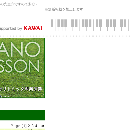
会
の先生方ですので安心♪
※無断転載を禁止します
けリトミック即興演奏
Page [
1
]
2
3
4
|
≫