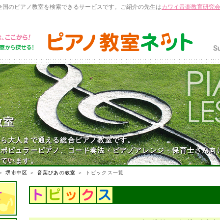
全国のピアノ教室を検索できるサービスです。ご紹介の先生は
カワイ音楽教育研究
教室
から大人まで通える総合ピアノ教室です。
、ポピュラーピアノ、コード奏法・ピアノアレンジ・保育士さん向
っています。
＞
堺市中区
＞
音葉ぴあの教室
＞ トピックス一覧