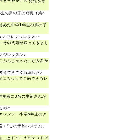
ネコヤマト!? 発想を育
年生の男の子の成長（第2
始めた中学1年生の男の子
く♪ アレンジレッスン
」その笑顔が戻ってきまし
ンジレッスン♪
こふんじゃった』が大変身
考えてきてくれました♪
予定に合わせて予約できるレ
伴奏者に3名の生徒さんが
るの？
アレンジ！小学5年生のア
言♪『この予約システム、
ょっとドキドキのテストで