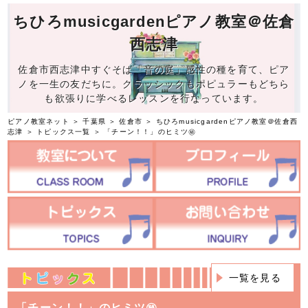
ちひろmusicgardenピアノ教室＠佐倉
西志津
佐倉市西志津中すぐそば「音の庭」感性の種を育て、ピア
ノを一生の友だちに。クラッシックもポピュラーもどちら
も欲張りに学べるレッスンを行なっています。
ピアノ教室ネット
＞
千葉県
＞
佐倉市
＞
ちひろmusicgardenピアノ教室＠佐倉西
志津
＞
トピックス一覧
＞ 「チーン！！」のヒミツ㊙️
一覧を見る
「チーン！！」のヒミツ㊙️