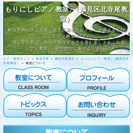
もりにしピアノ教室♪（鶴見区北寺尾教
室）
横浜市鶴見区北寺尾・港北区菊名エリアからも通えるもり
にしピアノ教室♪です♪
「聴く耳を育て、自分で表現する力を育む楽しさあふれる
ピアノ教室♪」ぜひ遊びに来てください♪
ピアノ教室ネット
＞
神奈川県
＞
横浜市鶴見区
＞
もりにしピアノ教室♪（鶴見区北
寺尾教室）
＞ 教室について