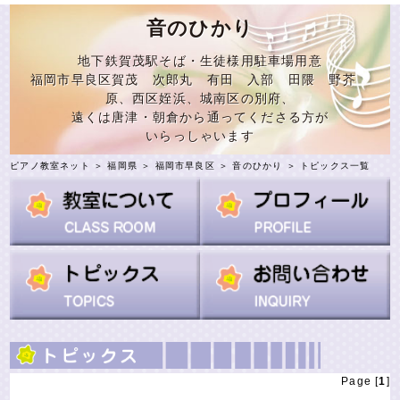
音のひかり
地下鉄賀茂駅そば・生徒様用駐車場用意
福岡市早良区賀茂 次郎丸 有田 入部 田隈 野芥
原、西区姪浜、城南区の別府、
遠くは唐津・朝倉から通ってくださる方が
いらっしゃいます
ピアノ教室ネット
＞
福岡県
＞
福岡市早良区
＞
音のひかり
＞ トピックス一覧
Page [
1
]