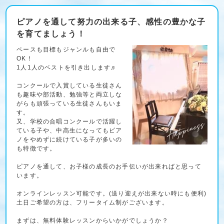
ピアノを通して努力の出来る子、感性の豊かな子
を育てましょう！
ペースも目標もジャンルも自由で
OK！
1人1人のベストを引き出します♬
コンクールで入賞している生徒さん
も趣味や部活動、勉強等と両立しな
がらも頑張っている生徒さんもいま
す。
又、学校の合唱コンクールで活躍し
ている子や、中高生になってもピア
ノをやめずに続けている子が多いの
も特徴です。
ピアノを通して、お子様の成長のお手伝いが出来ればと思って
います。
オンラインレッスン可能です。(送り迎えが出来ない時にも便利)
土日ご希望の方は、フリータイム制がございます。
まずは、無料体験レッスンからいかがでしょうか？