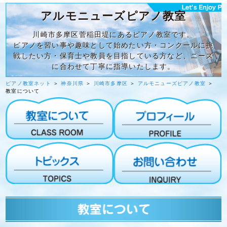
アルモニューズピアノ教室
川崎市多摩区菅稲田堤にあるピアノ教室です。
ピアノを習い事や趣味として始めたい方・コンクールに挑
戦したい方・保育士や教員を目指している方など、ニーズ
に合わせて丁寧に指導いたします。
ピアノ教室ネット
＞
神奈川県
＞
川崎市多摩区
＞
アルモニューズピアノ教室
＞
教室について