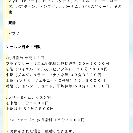
Miyoshiメソード、ピアノスタディ、バイエル、メトードロー
ズ、バスティン、トンプソン、バーナム、ぴあのどりーむ、その
他
楽器
ピアノ
レッスン料金・回数
♪お月謝制 年間４６回
プライマリー（リズムや絶対音感指導等)３０分５０００円
初級（バイエル、オルガンピアノ等） ３０分７０００円
中級（ブルグミュラー、ソナチネ等)３０分８０００円
上級 （ソナタ、ツェルニー４０番等）４０分９０００円
特級（ショパンエチュード、平均律等)５０分１００００円
♪フリータイムレッスン制
初中級３０分２０００円
上級以上 ３０分２５００円
♪ソルフェージュ お月謝制 １５分３０００円
・お休みされた場合、振替ができます。