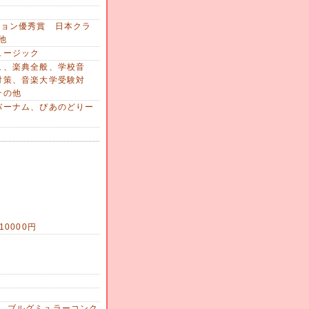
ション優秀賞 日本クラ
他
ュージック
ュ、楽典全般、学校音
対策、音楽大学受験対
その他
バーナム、ぴあのどりー
0000円
 ブルグミュラーコンク