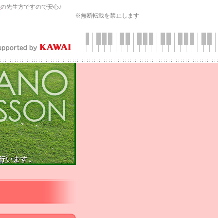
会
の先生方ですので安心♪
※無断転載を禁止します
行います。