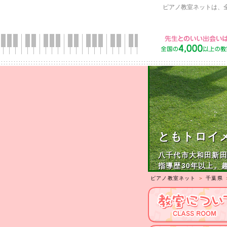
ピアノ教室ネットは、
ともトロイ
八千代市大和田新
指導歴30年以上。
ピアノ教室ネット
＞
千葉県