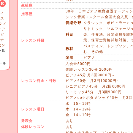
生徒数
30年 日本ピアノ教育連盟オーディ
ティ
指導歴
シック音楽コンクール全国大会入賞 
ンス
音楽分野
クラシック、ポピュラーミ
タメ
リトミック、ソルフェージ
ニア
アピ
科目
楽、伴奏法、音楽高校受験
ョナ
策、保育士資格試験対策、
レッスン科目
セン
バスティン、トンプソン、
教材
を見
む、その他
楽器
ピアノ
ール
入会金5000円
体験レッスン30分 2000円
ピアノ45分 月3回9000円～
レッスン料金・回数
ピアノ60分 月3回10000円～
シニアピアノ45分 月2回6000円
リトミック45分 月3回9000円
ピアノdeクボタメソッド45分 月3回1
水 15～19時
レッスン曜日
木 14～19時
金 14～19時
発表会
あり
体験レッスン
あり
ピティナステップ コンペティション