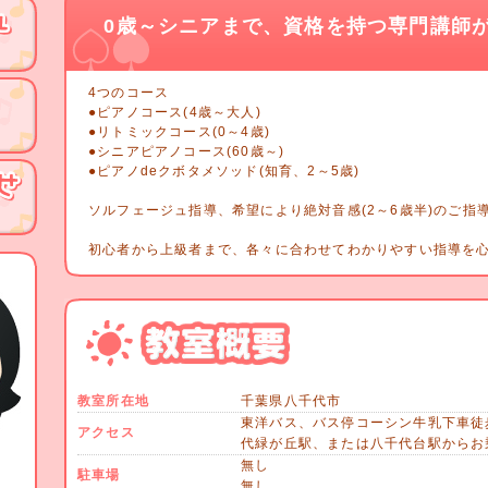
0歳～シニアまで、資格を持つ専門講師
4つのコース
●ピアノコース(4歳～大人)
●リトミックコース(0～4歳)
●シニアピアノコース(60歳～)
●ピアノdeクボタメソッド(知育、2～5歳)
ソルフェージュ指導、希望により絶対音感(2～6歳半)のご指
初心者から上級者まで、各々に合わせてわかりやすい指導を
教室所在地
千葉県八千代市
東洋バス、バス停コーシン牛乳下車徒
アクセス
代緑が丘駅、または八千代台駅からお
無し
駐車場
無し