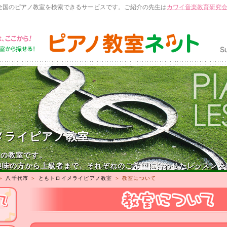
全国のピアノ教室を検索できるサービスです。ご紹介の先生は
カワイ音楽教育研究
メライピアノ教室
田の教室です。
趣味の方から上級者まで、それぞれのご希望に合わせたレッスンを
＞
八千代市
＞
ともトロイメライピアノ教室
＞ 教室について